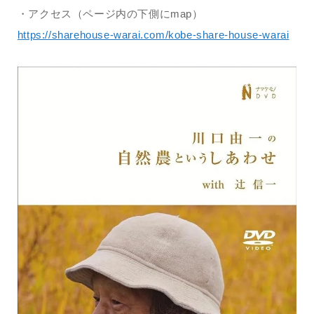
・アクセス（ページ内の下側にmap）
https://sharehouse-warai.com/kobe-share-house-warai