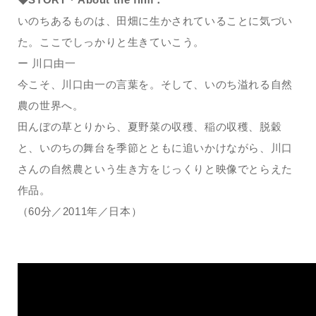
いのちあるものは、田畑に生かされていることに気づい
た。ここでしっかりと生きていこう。
ー 川口由一
今こそ、川口由一の言葉を。そして、いのち溢れる自然
農の世界へ。
田んぼの草とりから、夏野菜の収穫、稲の収穫、脱穀
と、いのちの舞台を季節とともに追いかけながら、川口
さんの自然農という生き方をじっくりと映像でとらえた
作品。
（60分／2011年／日本）