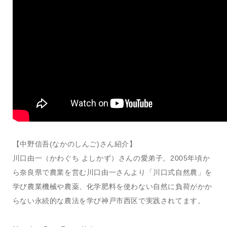
【中野信吾(なかのしんご)さん紹介】
川口由一（かわぐち よしかず）さんの愛弟子。2005年頃か
ら奈良県で農業を営む川口由一さんより「川口式自然農」を
学び農業機械や農薬、化学肥料を使わない自然に負荷がかか
らない永続的な農法を学び神戸市西区で実践されてます。