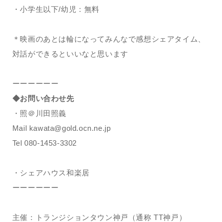
・小学生以下/幼児：無料
＊映画のあとは輪になってみんなで感想シェアタイム、
対話ができるといいなと思います
ーーーーーー
◆お問い合わせ先
・照＠川田照義
Mail kawata@gold.ocn.ne.jp
Tel 080-1453-3302
・シェアハウス和楽居
ーーーーーー
主催：トランジションタウン神戸（通称 TT神戸）