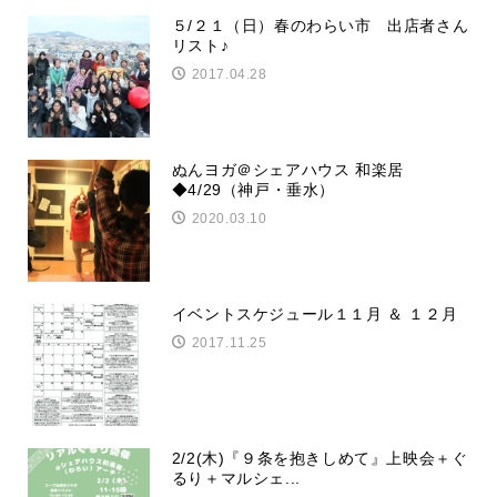
５/２１（日）春のわらい市 出店者さん
リスト♪
2017.04.28
ぬんヨガ＠シェアハウス 和楽居
◆4/29（神戸・垂水）
2020.03.10
イベントスケジュール１１月 ＆ １２月
2017.11.25
2/2(木)『９条を抱きしめて』上映会＋ぐ
るり＋マルシェ...