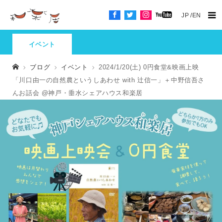
JP
EN
イベント
ブログ
イベント
2024/1/20(土) 0円食堂&映画上映
「川口由一の自然農というしあわせ with 辻信一」＋中野信吾さ
んお話会 @神戸・垂水シェアハウス和楽居