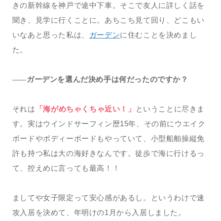
きの新幹線を神戸で途中下車。そこで友人に詳しく話を
聞き、見学に行くことに。あちこち見て回り、どこもい
いなあと思った私は、
ガーデン
に住むことを決めまし
た。
ガーデンを選んだ決め手は何だったのですか？
——
それは
「海がめちゃくちゃ近い！」
ということに尽きま
す。実はウインドサーフィン歴15年、その前にウエイク
ボードやボディーボードもやっていて、小型船舶操縦免
許も持つ私は大の海好きなんです。徒歩で海に行けるっ
て、控えめに言っても最高！！
ましてや女子限定って安心感があるし。というわけで速
攻入居を決めて、年明けの1月から入居しました。