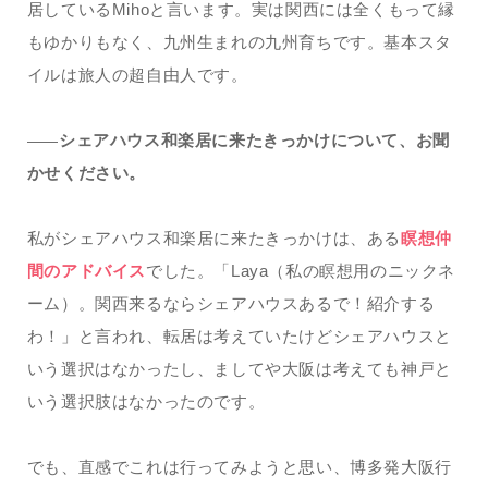
居しているMihoと言います。実は関西には全くもって縁
もゆかりもなく、九州生まれの九州育ちです。基本スタ
イルは旅人の超自由人です。
シェアハウス和楽居に来たきっかけについて、お聞
——
かせください。
私がシェアハウス和楽居に来たきっかけは、ある
瞑想仲
間のアドバイス
でした。「Laya（私の瞑想用のニックネ
ーム）。関西来るならシェアハウスあるで！紹介する
わ！」と言われ、転居は考えていたけどシェアハウスと
いう選択はなかったし、ましてや大阪は考えても神戸と
いう選択肢はなかったのです。
でも、直感でこれは行ってみようと思い、博多発大阪行