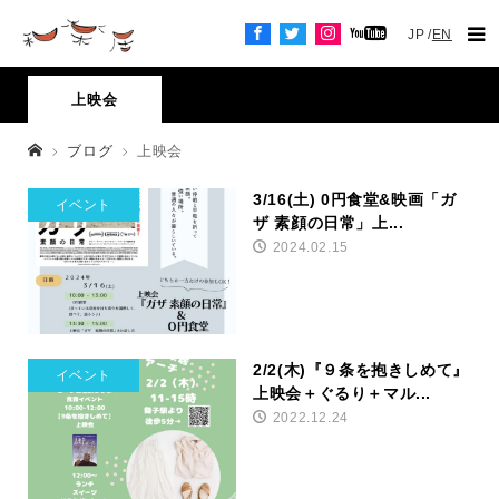
JP
EN
上映会
ブログ
上映会
3/16(土) 0円食堂&映画「ガ
イベント
ザ 素顔の日常」上...
2024.02.15
2/2(木)『９条を抱きしめて』
イベント
上映会＋ぐるり＋マル...
2022.12.24