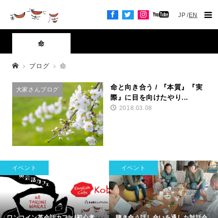
JP
EN
命
ブログ
命
命と向き合う / 『本質』『実
大家さんブログ
際』に目を向けたやり...
2018.03.08
イベント
イベント
ワンコイン英会話カフェ!初心者
聴き合う話し合いを通した対話会