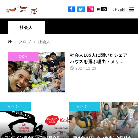
JP
EN
社会人
ブログ
社会人
社会人185人に聞いたシェア
Q&A
ハウスを選ぶ理由・メリ...
2024.12.23
イベント
イベント
ワンコイン英会話カフェ!初心者
聴き合う話し合いを通した対話会