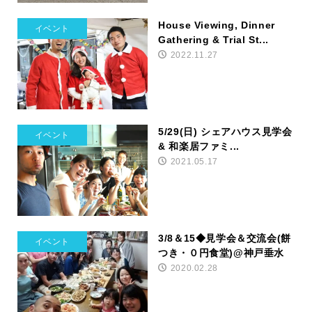
House Viewing, Dinner
イベント
Gathering & Trial St...
2022.11.27
5/29(日) シェアハウス見学会
イベント
& 和楽居ファミ...
2021.05.17
3/8＆15◆見学会＆交流会(餅
イベント
つき・０円食堂)@神戸垂水
2020.02.28