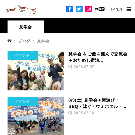
JP
EN
見学会
ブログ
見学会
見学会 & ご飯を囲んで交流会
イベント
＋おためし宿泊...
2026.07.07
8/9(土) 見学会＋海遊び・
イベント
BBQ・泳ぐ・ウミホタル・...
2025.07.16