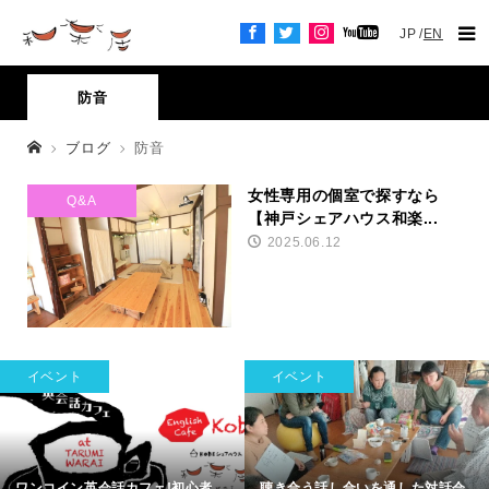
JP
EN
防音
ブログ
防音
女性専用の個室で探すなら
Q&A
【神戸シェアハウス和楽...
2025.06.12
イベント
イベント
ワンコイン英会話カフェ!初心者
聴き合う話し合いを通した対話会