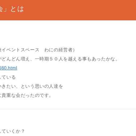
会」とは
兼イベントスペース わにの経営者）
がどんどん増え、一時期５０人を越える事もあったかな。
660.html
している
いきたい、という思いの人達を
に貴重な会だったのです。
していくか？