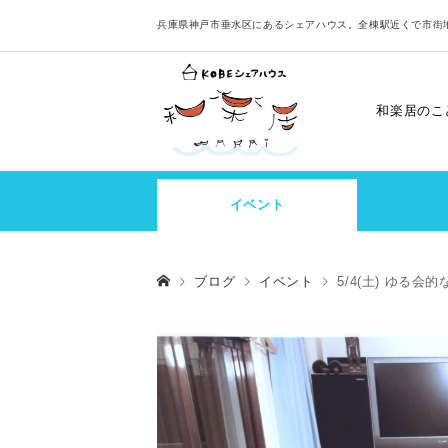
兵庫県神戸市垂水区にあるシェアハウス。全棟駅近くで市街
和楽居のこ
イベント
ブログ
イベント
5/4(土) ゆる