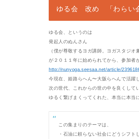
ゆる会 改め 「わらい
ゆる会、というのは
発起人のぬんさん
（僕が尊敬するヨガ講師。ヨガスタジオ
が２０１１年に始められてから、参加者
http://nunyoga.seesaa.net/article/239618
今現在、姫路らへん〜大阪らへんで活躍
次の世代、これからの世の中を良くして
ゆるく繋げまくってくれた、本当に本当
この集まりのテーマは、
・石油に頼らない社会にどうシフト