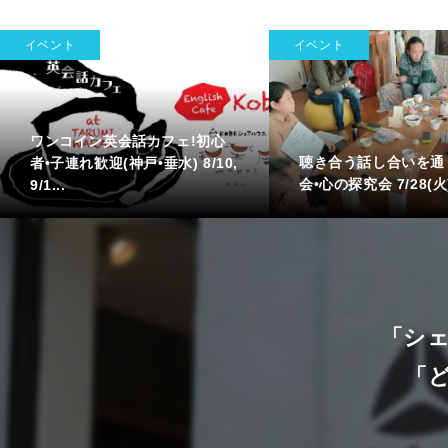
イベント
イベント
ワンコイン英会話カフェ!初心
聴き合う話し合いを通
者•子連れ歓迎(神戸•垂水) 8/10,
会•心の探究会 7/28(火
9/1...
「シ
「