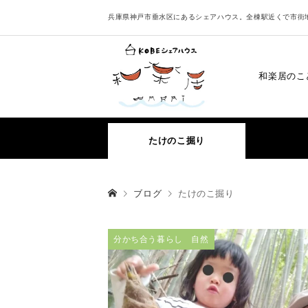
兵庫県神戸市垂水区にあるシェアハウス。全棟駅近くで市街
和楽居のこ
たけのこ掘り
ブログ
たけのこ掘り
分かち合う暮らし 自然