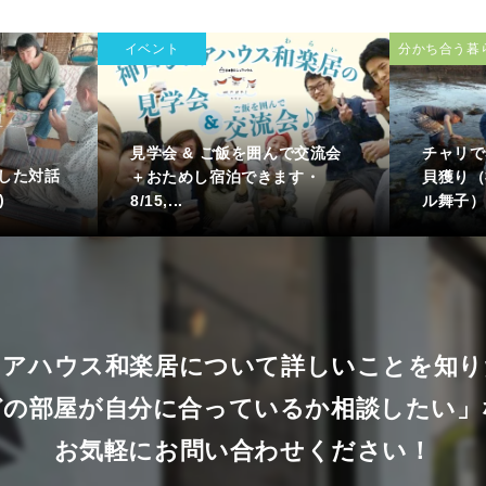
イベント
分かち合う暮
見学会 & ご飯を囲んで交流会
チャリで
した対話
＋おためし宿泊できます・
貝獲り（
)
8/15,...
ル舞子）
ェアハウス和楽居について詳しいことを知り
どの部屋が自分に合っているか相談したい」
お気軽にお問い合わせください！