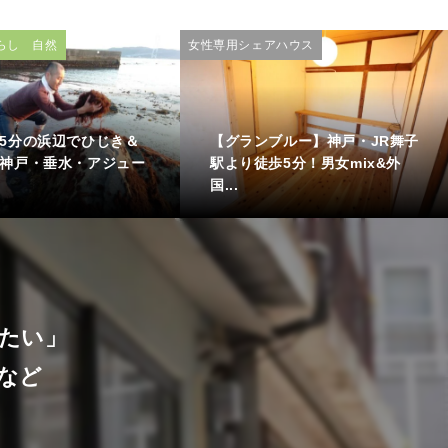
らし 自然
女性専用シェアハウス
5分の浜辺でひじき＆
【グランブルー】神戸・JR舞子
神戸・垂水・アジュー
駅より徒歩5分！男女mix&外
国...
たい」
など