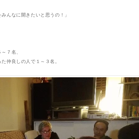
をみんなに開きたいと思うの！」
。
５～７名、
った仲良しの人で１～３名。