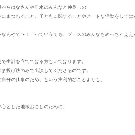
段からはなさんや垂水のみんなと仲良しの
住にまつわること、子どもに関することやアートな活動をしては
ンなんやで〜！ っていうても、ブースのみんなもめっちゃええ
筋で生計を立ててはる方もいてはります。
さま投げ銭のみで出演してくださるのです。
な自分の仕事のため、という実利的なことよりも、
中心とした地域おこしのために、