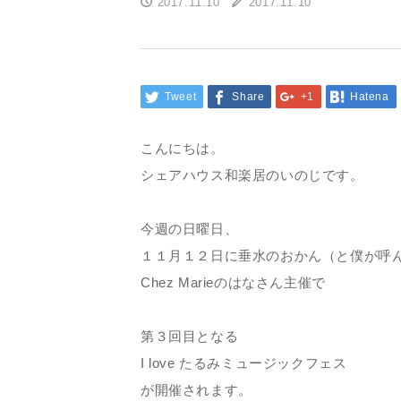
2017.11.10
2017.11.10
Tweet
Share
+1
Hatena
こんにちは。
シェアハウス和楽居のいのじです。
今週の日曜日、
１１月１２日に垂水のおかん（と僕が呼
Chez Marieのはなさん主催で
第３回目となる
I love たるみミュージックフェス
が開催されます。