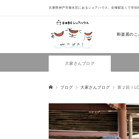
兵庫県神戸市垂水区にあるシェアハウス。全棟駅近くで市街
和楽居のこ
大家さんブログ
ブログ
大家さんブログ
第２回 I 